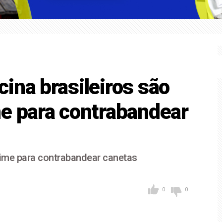
mba' coloca Sorocaba em alerta para ventos fortes
F para receber os filhos no Dia dos Pais
ina brasileiros são
e para contrabandear
rime para contrabandear canetas
0
0