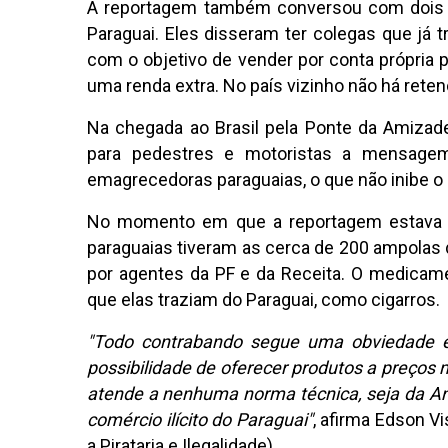
A reportagem também conversou com dois un
Paraguai. Eles disseram ter colegas que já t
com o objetivo de vender por conta própria 
uma renda extra. No país vizinho não há retenç
Na chegada ao Brasil pela Ponte da Amizade
para pedestres e motoristas a mensagem
emagrecedoras paraguaias, o que não inibe o
No momento em que a reportagem estava n
paraguaias tiveram as cerca de 200 ampolas 
por agentes da PF e da Receita. O medicam
que elas traziam do Paraguai, como cigarros.
"Todo contrabando segue uma obviedade e
possibilidade de oferecer produtos a preços m
atende a nenhuma norma técnica, seja da Anv
comércio ilícito do Paraguai"
, afirma Edson V
a Pirataria e Ilegalidade).