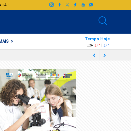
A +
A -
Tempo Hoje
MAIS
|
24°
24°
heres