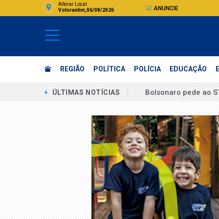
Alterar Local
ANUNCIE
Votorantim,06/08/2026
REGIÃO
POLÍTICA
POLÍCIA
EDUCAÇÃO
Sem vice mulher, Mic
ÚLTIMAS NOTÍCIAS
Boulos chama vice de
"Eu estuprei corrupto
Assinatura digital e
Unicamp recebe insc
Unesp abre seleção 
Flávio sondou verea
Eleição presidencial