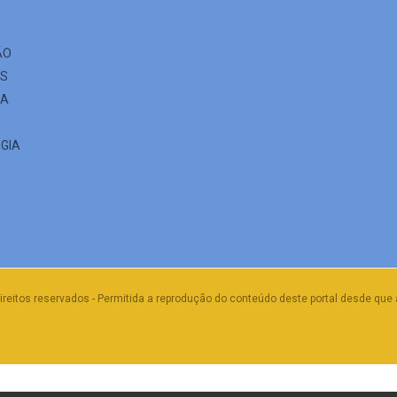
ÃO
ES
IA
GIA
ireitos reservados - Permitida a reprodução do conteúdo deste portal desde que 