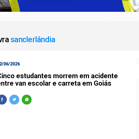
mba' coloca Sorocaba em alerta para ventos fortes
F para receber os filhos no Dia dos Pais
avra
sanclerlândia
2/06/2026
Cinco estudantes morrem em acidente
entre van escolar e carreta em Goiás