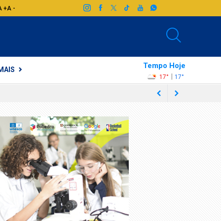
A +
A -
Tempo Hoje
MAIS
|
17°
17°