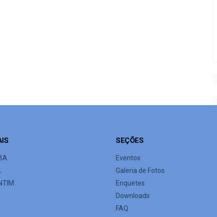
AIS
SEÇÕES
BA
Eventos
L
Galeria de Fotos
NTIM
Enquetes
Downloads
FAQ