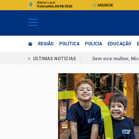
Alterar Local
ANUNCIE
Votorantim,06/08/2026
REGIÃO
POLÍTICA
POLÍCIA
EDUCAÇÃO
Sem vice mulher, Mic
ÚLTIMAS NOTÍCIAS
Boulos chama vice de
"Eu estuprei corrupto
Assinatura digital e
Unicamp recebe insc
Unesp abre seleção 
SP: ventania pode at
Paralisação de tren