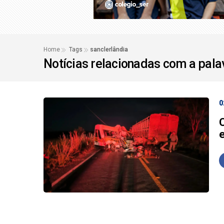
Possível 'ciclone bo
Bolsonaro pede ao ST
Home
Tags
sanclerlândia
Notícias relacionadas com a pal
0