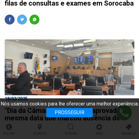
filas de consultas e exames em Sorocaba
18/02/2025
Nós usamos cookies para lhe oferecer uma melhor experiência.
"Dia da Câmara Municipal" é aprovado na
PROSSEGUIR
mesma data que marcou ausência de
vereadores em plenário
VOLTAR
CIDADES
BUSCAR
MAIS
ANUNCIE