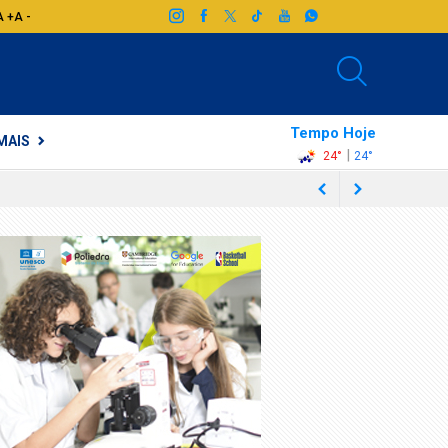
A +
A -
Tempo Hoje
MAIS
|
24°
24°
ocaba