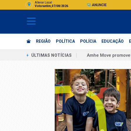
Alterar Local
ANUNCIE
Votorantim,07/08/2026
REGIÃO
POLÍTICA
POLÍCIA
EDUCAÇÃO
Amhe Move promove 
ÚLTIMAS NOTÍCIAS
Lei que proíbe cria
Erika Hilton declara 
PM prende cinco pes
Famílias brasileiras
STJ condena ministro
Endividamento das f
36ª Feira Beco do I