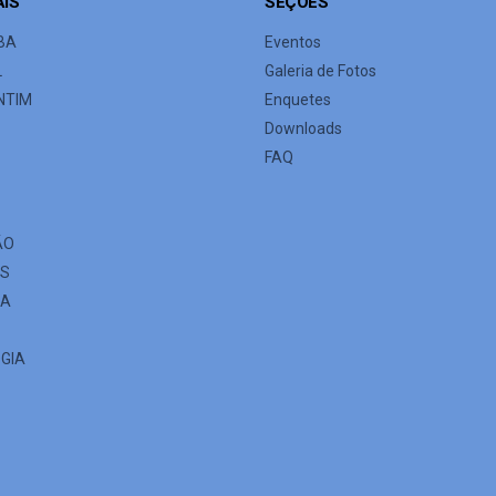
AIS
SEÇÕES
BA
Eventos
L
Galeria de Fotos
NTIM
Enquetes
Downloads
FAQ
ÃO
ES
IA
GIA