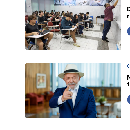
r
0
t