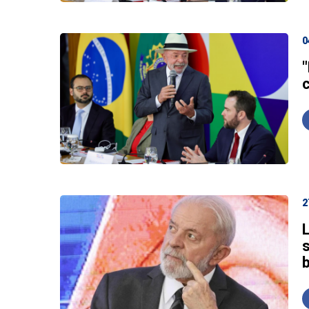
0
c
2