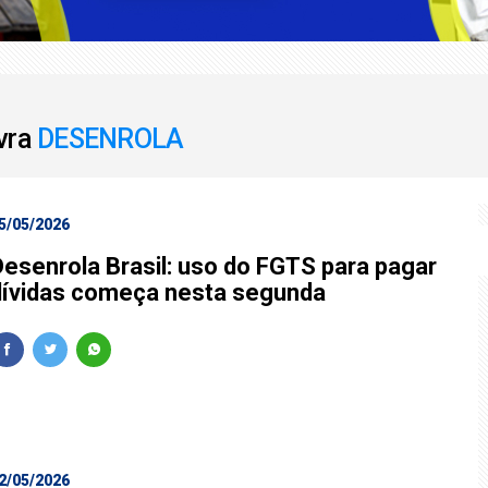
s Wagner à PF é adiado
iações e Perícias é promovido pela AEAS
avra
DESENROLA
5/05/2026
Desenrola Brasil: uso do FGTS para pagar
dívidas começa nesta segunda
2/05/2026