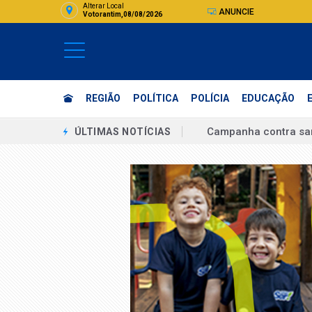
Alterar Local
ANUNCIE
Votorantim,08/08/2026
REGIÃO
POLÍTICA
POLÍCIA
EDUCAÇÃO
Campanha contra sa
ÚLTIMAS NOTÍCIAS
Lula chama Marco Rub
Defesa Civil registr
Lei Maria da Penha c
Famílias brasileiras
Desmatamento na Ama
Motorista morre em a
Depoimento de Jaque