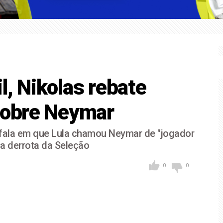
e soberania como eixo de programa de governo para se cont
tininga para participar do “Café Entre Elas” ao lado de Simone 
l, Nikolas rebate
 sobre Neymar
 a fala em que Lula chamou Neymar de "jogador
 a derrota da Seleção
0
0