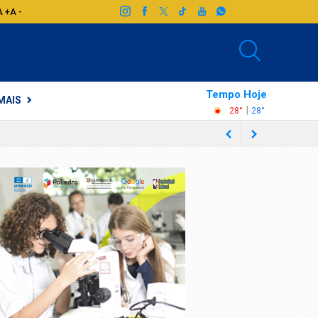
A +
A -
Tempo Hoje
MAIS
|
28°
28°
do
orantim