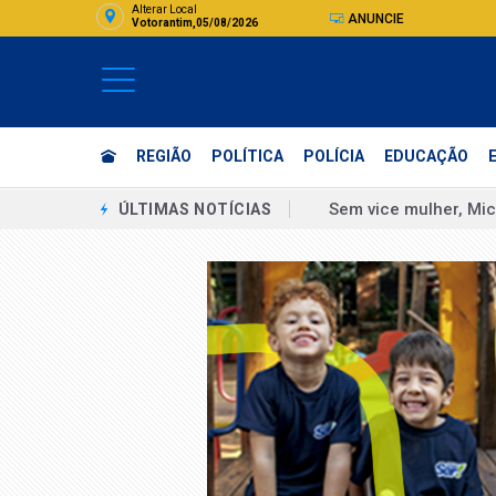
Alterar Local
ANUNCIE
Votorantim,05/08/2026
REGIÃO
POLÍTICA
POLÍCIA
EDUCAÇÃO
Sem vice mulher, Mic
ÚLTIMAS NOTÍCIAS
Boulos chama vice de
"Eu estuprei corrupto
Assinatura digital e
Unicamp recebe insc
Unesp abre seleção 
SP: ventania pode at
Paralisação de tren