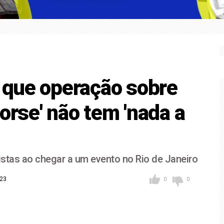
mba' coloca Sorocaba em alerta para ventos fortes
F para receber os filhos no Dia dos Pais
z que operação sobre
orse' não tem 'nada a
istas ao chegar a um evento no Rio de Janeiro
h23
0
0