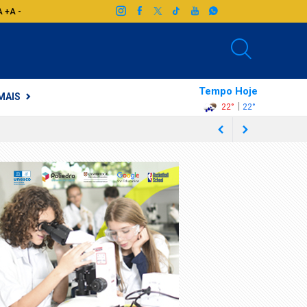
A +
A -
Tempo Hoje
MAIS
|
22°
22°