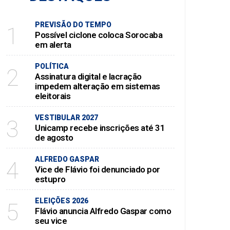
PREVISÃO DO TEMPO
1
Possível ciclone coloca Sorocaba
em alerta
POLÍTICA
2
Assinatura digital e lacração
impedem alteração em sistemas
eleitorais
VESTIBULAR 2027
3
Unicamp recebe inscrições até 31
de agosto
ALFREDO GASPAR
4
Vice de Flávio foi denunciado por
estupro
ELEIÇÕES 2026
5
Flávio anuncia Alfredo Gaspar como
seu vice