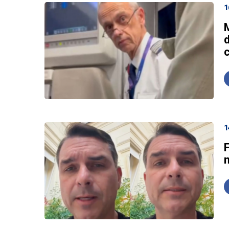
1
c
1