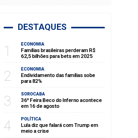
DESTAQUES
ECONOMIA
1
Famílias brasileiras perderam R$
62,5 bilhões para bets em 2025
ECONOMIA
2
Endividamento das famílias sobe
para 82%
SOROCABA
3
36ª Feira Beco do Inferno acontece
em 16 de agosto
POLÍTICA
4
Lula diz que falará com Trump em
meio a crise