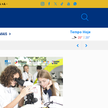
A +
A -
Tempo Hoje
MAIS
|
20°
20°
ocaba