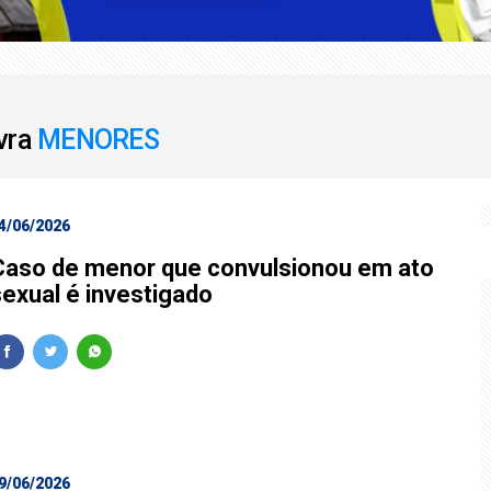
 perderam R$ 62,5 bilhões para bets em 2025
 Marco Buzzi a perda de cargo por crimes sexuais
avra
MENORES
4/06/2026
Caso de menor que convulsionou em ato
sexual é investigado
9/06/2026