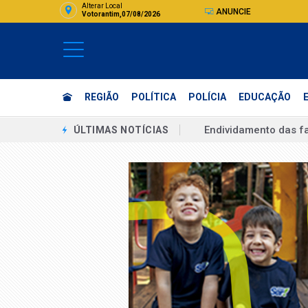
Alterar Local
ANUNCIE
Votorantim,07/08/2026
REGIÃO
POLÍTICA
POLÍCIA
EDUCAÇÃO
Endividamento das f
ÚLTIMAS NOTÍCIAS
36ª Feira Beco do I
Lula diz que falará 
Lula diz que falará 
Licenciamento é obri
Federação PSOL-Rede 
CNC: endividamento 
Ideb mostra avanço d