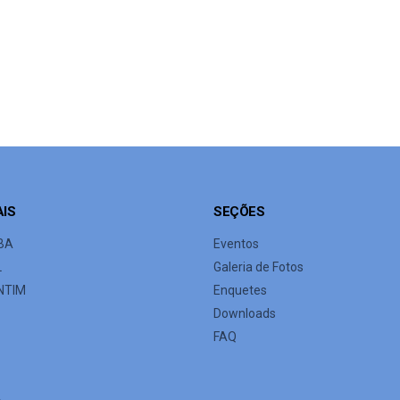
AIS
SEÇÕES
BA
Eventos
L
Galeria de Fotos
NTIM
Enquetes
Downloads
FAQ