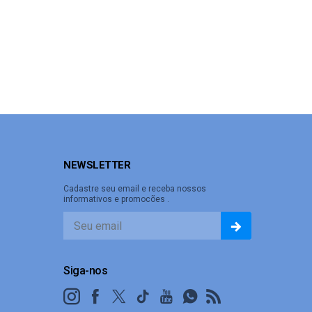
NEWSLETTER
Cadastre seu email e receba nossos
informativos e promocões .
Siga-nos