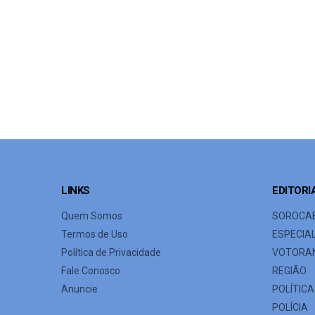
LINKS
EDITORI
Quem Somos
SOROCA
Termos de Uso
ESPECIA
Política de Privacidade
VOTORA
Fale Conosco
REGIÃO
Anuncie
POLÍTICA
POLÍCIA