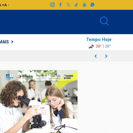
A +
A -
Tempo Hoje
MAIS
|
20°
20°
orantim