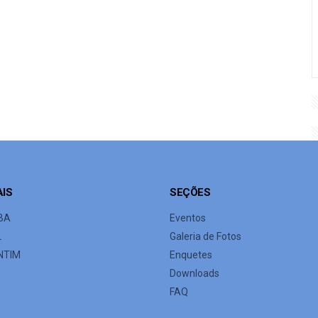
AIS
SEÇÕES
BA
Eventos
L
Galeria de Fotos
NTIM
Enquetes
Downloads
FAQ