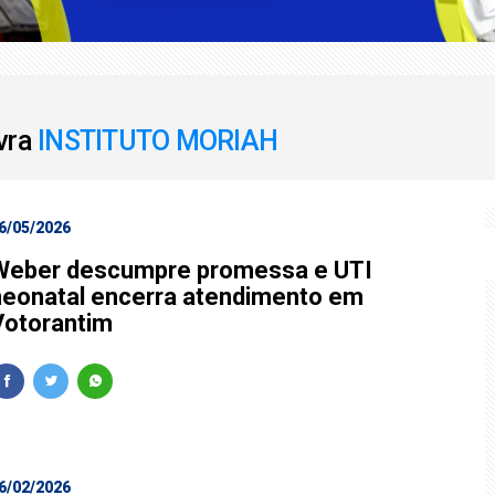
s Wagner à PF é adiado
iações e Perícias é promovido pela AEAS
avra
INSTITUTO MORIAH
6/05/2026
Weber descumpre promessa e UTI
neonatal encerra atendimento em
Votorantim
6/02/2026