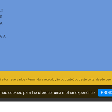
ÃO
ES
IA
GIA
ireitos reservados - Permitida a reprodução do conteúdo deste portal desde que 
os cookies para lhe oferecer uma melhor experiência.
PROS