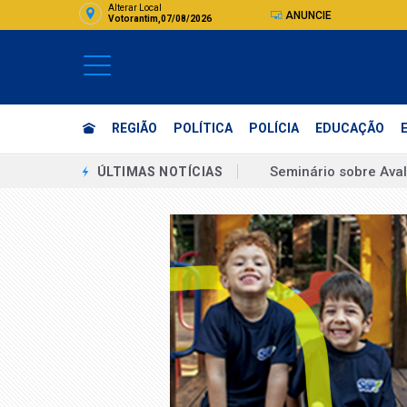
Alterar Local
ANUNCIE
Votorantim,07/08/2026
REGIÃO
POLÍTICA
POLÍCIA
EDUCAÇÃO
Amhe Move promove 
ÚLTIMAS NOTÍCIAS
Lei que proíbe cria
Erika Hilton declara 
PM prende cinco pes
Famílias brasileiras
STJ condena ministro
Endividamento das f
Motorista morre em a