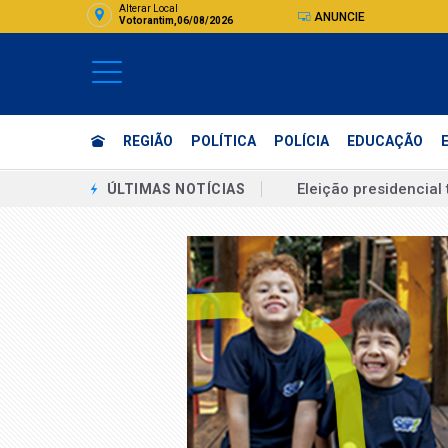
Alterar Local
ANUNCIE
Votorantim,06/08/2026
REGIÃO
POLÍTICA
POLÍCIA
EDUCAÇÃO
Eleição presidencial
ÚLTIMAS NOTÍCIAS
Possível 'ciclone bo
Bolsonaro pede ao ST
Sem vice mulher, Mic
Boulos chama vice de
"Eu estuprei corrupto
Assinatura digital e
Unicamp recebe insc