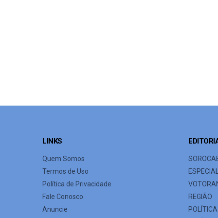
LINKS
EDITORI
Quem Somos
SOROCA
Termos de Uso
ESPECIA
Política de Privacidade
VOTORA
Fale Conosco
REGIÃO
Anuncie
POLÍTICA