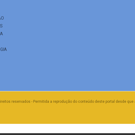
ÃO
ES
IA
GIA
ireitos reservados - Permitida a reprodução do conteúdo deste portal desde que 