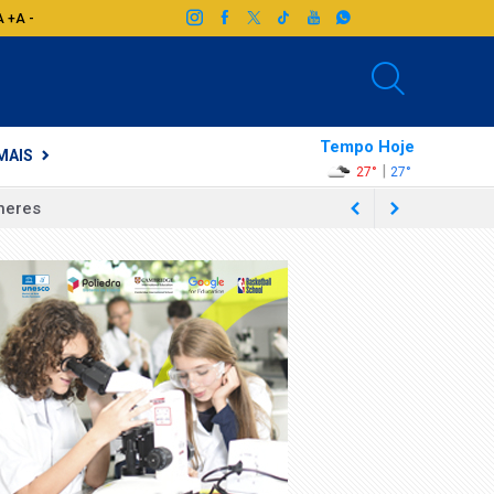
A +
A -
Tempo Hoje
MAIS
|
27°
27°
heres