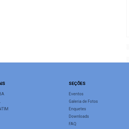
AIS
SEÇÕES
BA
Eventos
L
Galeria de Fotos
NTIM
Enquetes
Downloads
FAQ