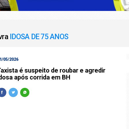
a educação básica e melhor resultado da série histórica
dora antes de fechar Gaspar como vice
avra
IDOSA DE 75 ANOS
1/05/2026
axista é suspeito de roubar e agredir
idosa após corrida em BH