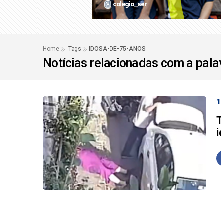
Ideb mostra avanço d
Flávio sondou verea
Home
Tags
IDOSA-DE-75-ANOS
Notícias relacionadas com a pal
1
T