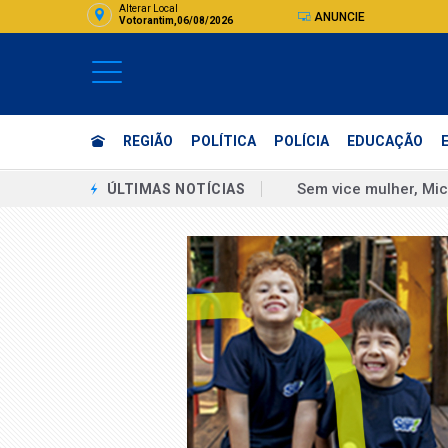
Alterar Local
ANUNCIE
Votorantim,06/08/2026
REGIÃO
POLÍTICA
POLÍCIA
EDUCAÇÃO
Sem vice mulher, Mic
ÚLTIMAS NOTÍCIAS
Boulos chama vice de
"Eu estuprei corrupto
Assinatura digital e
Unicamp recebe insc
Unesp abre seleção 
SP: ventania pode at
Paralisação de tren