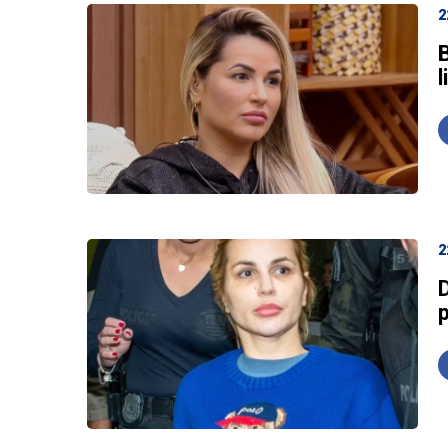
2
2
p