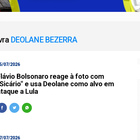
mba' coloca Sorocaba em alerta para ventos fortes
F para receber os filhos no Dia dos Pais
avra
DEOLANE BEZERRA
5/07/2026
Flávio Bolsonaro reage à foto com
"Sicário" e usa Deolane como alvo em
ataque a Lula
7/07/2026