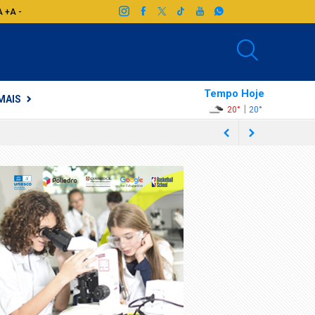
A +
A -
Tempo Hoje
MAIS
|
20°
20°