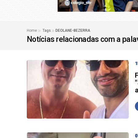
Possível 'ciclone bo
Bolsonaro pede ao ST
Home
Tags
DEOLANE-BEZERRA
Notícias relacionadas com a pal
1
0