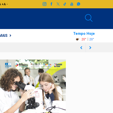
A +
A -
Tempo Hoje
MAIS
|
20°
20°
ocaba