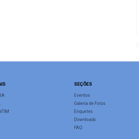
AIS
SEÇÕES
BA
Eventos
L
Galeria de Fotos
NTIM
Enquetes
Downloads
FAQ