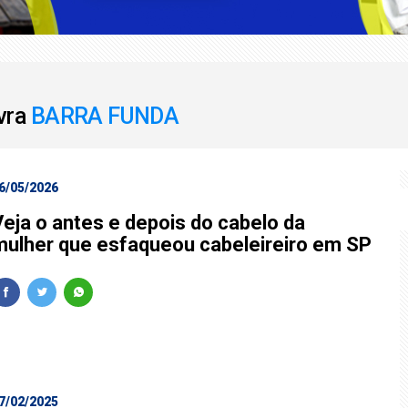
 perderam R$ 62,5 bilhões para bets em 2025
 Marco Buzzi a perda de cargo por crimes sexuais
avra
BARRA FUNDA
6/05/2026
Veja o antes e depois do cabelo da
mulher que esfaqueou cabeleireiro em SP
7/02/2025