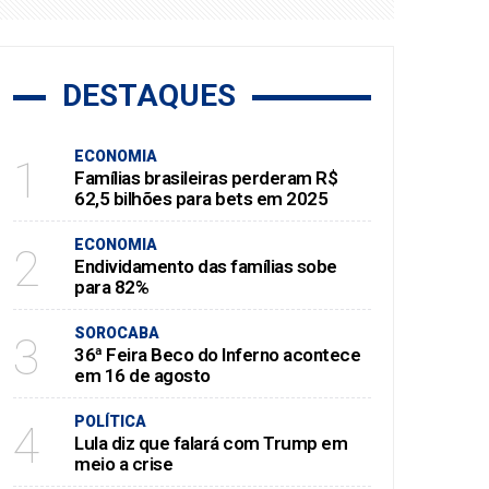
DESTAQUES
ECONOMIA
1
Famílias brasileiras perderam R$
62,5 bilhões para bets em 2025
ECONOMIA
2
Endividamento das famílias sobe
para 82%
SOROCABA
3
36ª Feira Beco do Inferno acontece
em 16 de agosto
POLÍTICA
4
Lula diz que falará com Trump em
meio a crise