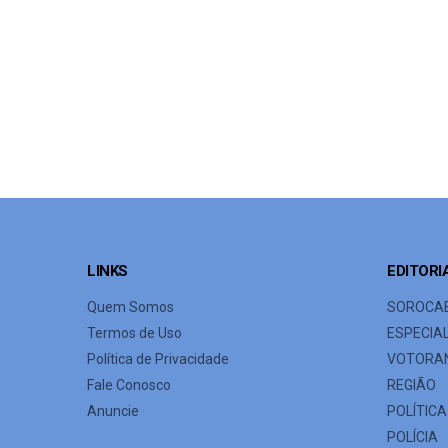
LINKS
EDITORI
Quem Somos
SOROCA
Termos de Uso
ESPECIA
Política de Privacidade
VOTORA
Fale Conosco
REGIÃO
Anuncie
POLÍTICA
POLÍCIA