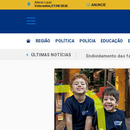
Alterar Local
ANUNCIE
Votorantim,07/08/2026
REGIÃO
POLÍTICA
POLÍCIA
EDUCAÇÃO
Endividamento das f
ÚLTIMAS NOTÍCIAS
36ª Feira Beco do I
Lula diz que falará 
Lula diz que falará 
Licenciamento é obri
Federação PSOL-Rede 
CNC: endividamento 
Ideb mostra avanço d