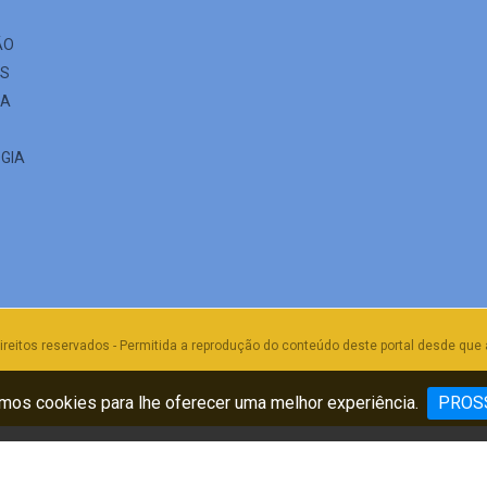
ÃO
ES
IA
GIA
ireitos reservados - Permitida a reprodução do conteúdo deste portal desde que 
os cookies para lhe oferecer uma melhor experiência.
PROS