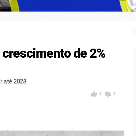
 terá pela primeira vez no século chapas competitivas sem mul
mba' coloca Sorocaba em alerta para ventos fortes
ê crescimento de 2%
ir até 2028
0
0