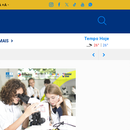
A +
A -
Tempo Hoje
MAIS
|
26°
26°