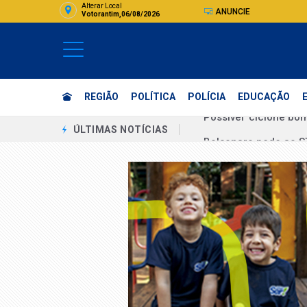
Alterar Local
ANUNCIE
Votorantim,06/08/2026
REGIÃO
POLÍTICA
POLÍCIA
EDUCAÇÃO
Bolsonaro pede ao ST
ÚLTIMAS NOTÍCIAS
Sem vice mulher, Mic
Boulos chama vice de
"Eu estuprei corrupto
Assinatura digital e
Unicamp recebe insc
Unesp abre seleção 
Flávio sondou verea