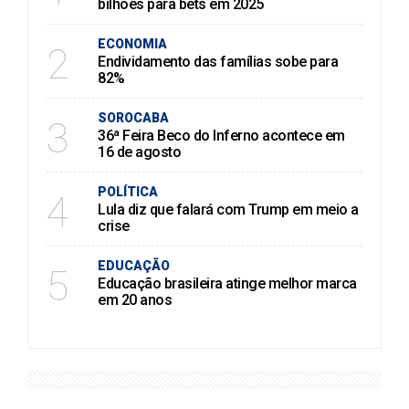
bilhões para bets em 2025
ECONOMIA
2
Endividamento das famílias sobe para
82%
SOROCABA
3
36ª Feira Beco do Inferno acontece em
16 de agosto
POLÍTICA
4
Lula diz que falará com Trump em meio a
crise
EDUCAÇÃO
5
Educação brasileira atinge melhor marca
em 20 anos