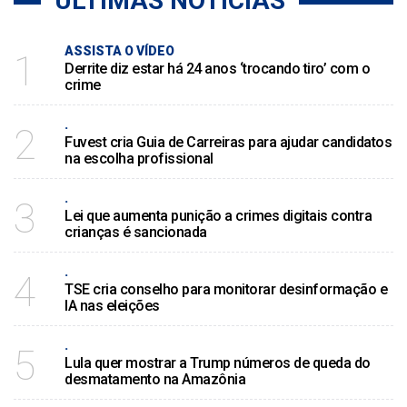
ÚLTIMAS NOTÍCIAS
ASSISTA O VÍDEO
1
Derrite diz estar há 24 anos ‘trocando tiro’ com o
crime
.
2
Fuvest cria Guia de Carreiras para ajudar candidatos
na escolha profissional
.
3
Lei que aumenta punição a crimes digitais contra
crianças é sancionada
.
4
TSE cria conselho para monitorar desinformação e
IA nas eleições
.
5
Lula quer mostrar a Trump números de queda do
desmatamento na Amazônia